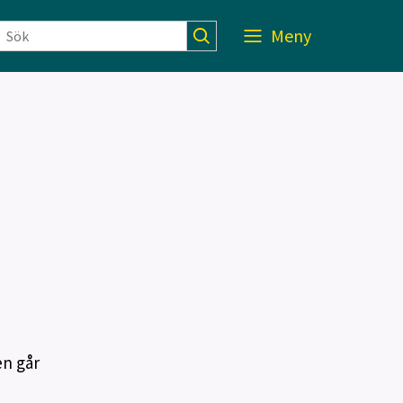
Meny
en går