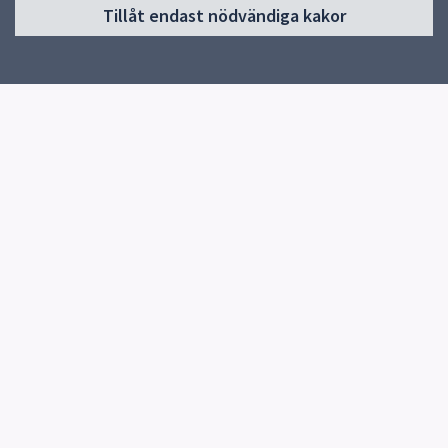
Tillåt endast nödvändiga kakor
Start
Om öppna förskolan
Verksamhet
Kontakt
Snabblänkar
Uppsala kommun
Skolverket
Kontakt
Stenhagens öppna förskola
018-7278149
Herrhagsvägen 425 UPPSALA
Fler kontaktvägar