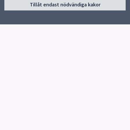
Tillåt endast nödvändiga kakor
Start
Om öppna förskolan
Verksamhet
Kontakt
Snabblänkar
Uppsala kommun
Skolverket
Kontakt
Stenhagens öppna förskola
018-7278149
Herrhagsvägen 425 UPPSALA
Fler kontaktvägar