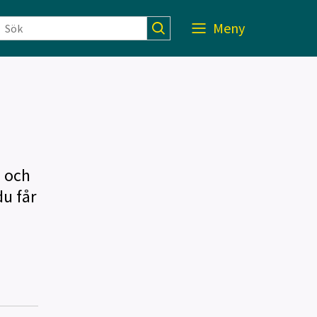
Meny
- och
u får