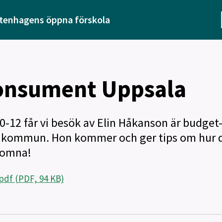
tenhagens öppna förskola
onsument Uppsala
-12 får vi besök av Elin Håkanson är budget
a kommun. Hon kommer och ger tips om hur d
komna!
df (PDF, 94 KB)