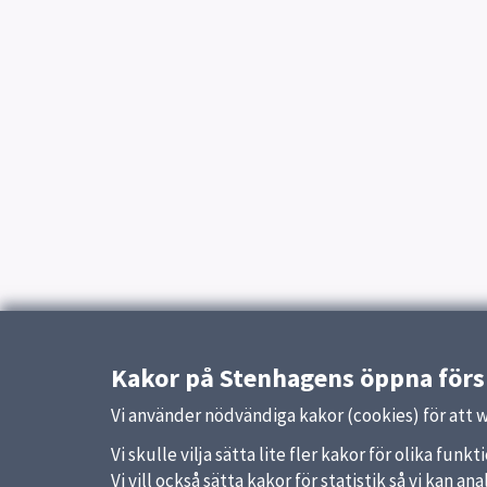
Kakor på Stenhagens öppna förs
Vi använder nödvändiga kakor (cookies) för att 
Vi skulle vilja sätta lite fler kakor för olika fu
Vi vill också sätta kakor för statistik så vi kan 