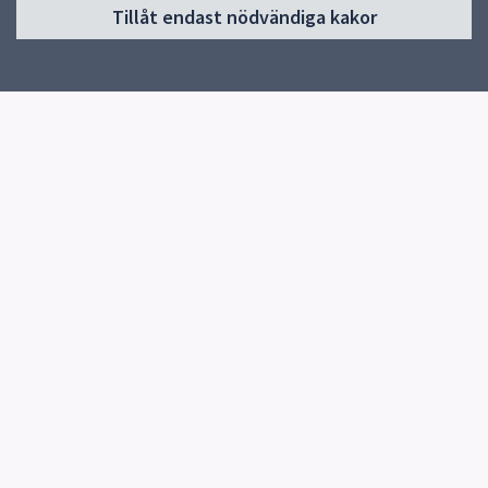
Tillåt endast nödvändiga kakor
Start
Om öppna förskolan
Verksamhet
Kontakt
Snabblänkar
Uppsala kommun
Skolverket
Kontakt
Stenhagens öppna förskola
018-7278149
Herrhagsvägen 425 UPPSALA
Fler kontaktvägar