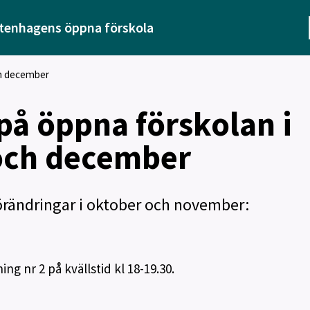
tenhagens öppna förskola
ch december
 på öppna förskolan i
och december
örändringar i oktober och november:
ing nr 2 på kvällstid kl 18-19.30.