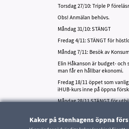
Torsdag 27/10: Triple P föreläsn
Obs! Anmälan behövs.
Måndag 31/10: STÄNGT
Fredag 4/11: STÄNGT för höstl
Måndag 7/11: Besök av Konsum
Elin Håkanson är budget- och 
man får en hållbar ekonomi.
Fredag 18/11 öppet som vanligt
iHUB-kurs inne på öppna försk
Måndag 28/11 STÄNGT för utbi
Kakor på Stenhagens öppna förs
Publicerad:
14 oktober 2022