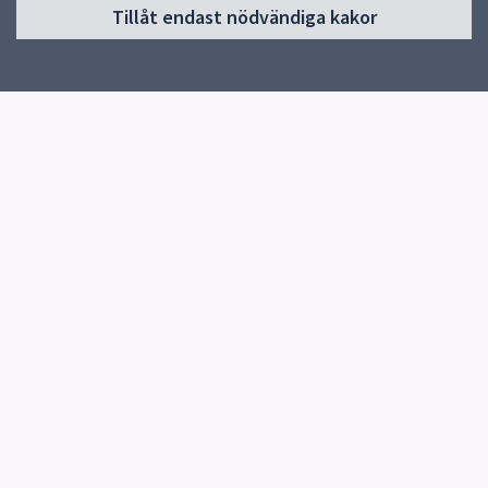
Tillåt endast nödvändiga kakor
Start
Om öppna förskolan
Verksamhet
Kontakt
Snabblänkar
Uppsala kommun
Skolverket
Kontakt
Stenhagens öppna förskola
018-7278149
Herrhagsvägen 425 UPPSALA
Fler kontaktvägar