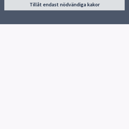
Tillåt endast nödvändiga kakor
Start
Om öppna förskolan
Verksamhet
Kontakt
Snabblänkar
Uppsala kommun
Skolverket
Kontakt
Stenhagens öppna förskola
018-7278149
Herrhagsvägen 425 UPPSALA
Fler kontaktvägar